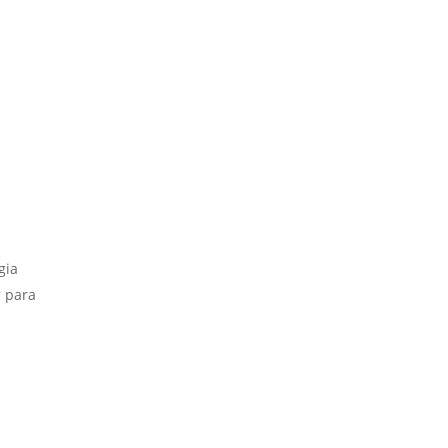
gia
r para