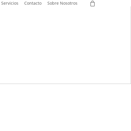
0
Servicios
Contacto
Sobre Nosotros
Navigate to the next section
rección técnica por vídeo y seguimiento constante para
, mejores tu composición corporal y recuperes tu
arte.